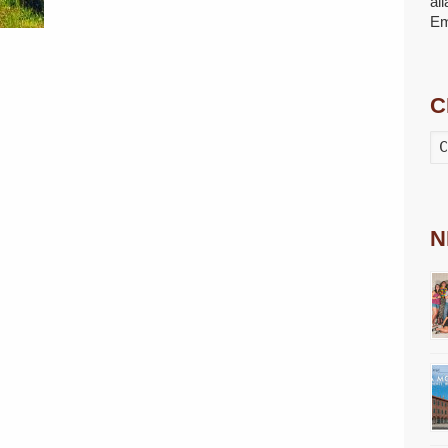
al
E
C
N