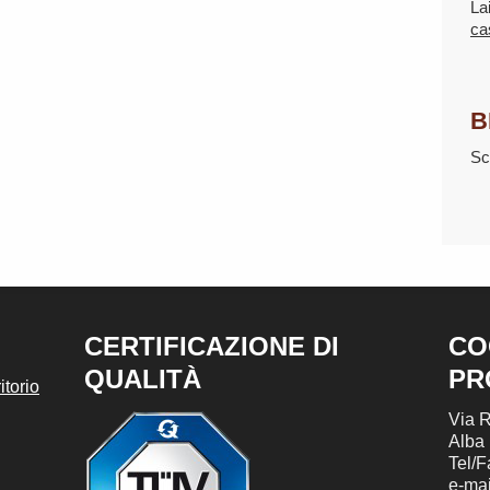
La
ca
B
Sc
CERTIFICAZIONE DI
CO
QUALITÀ
PR
torio
Via R
Alba
Tel/
e-mai