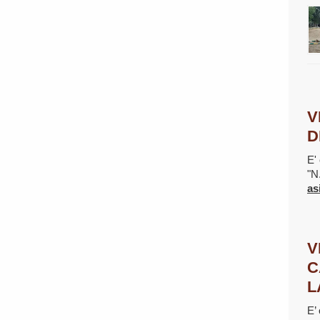
V
D
E' 
"N
as
V
C
L
E’