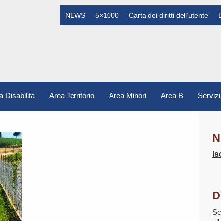
NEWS
5×1000
Carta dei diritti dell’utente
a Disabilità
Area Territorio
Area Minori
Area B
Servizi
N
Is
D
Sc