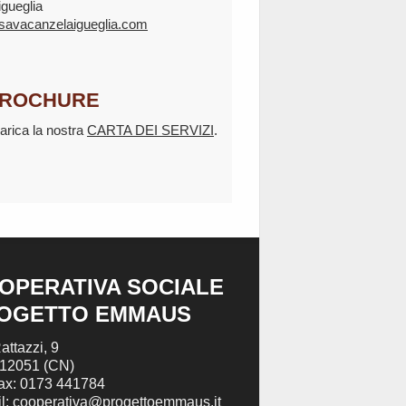
igueglia
savacanzelaigueglia.com
ROCHURE
arica la nostra
CARTA DEI SERVIZI
.
OPERATIVA SOCIALE
OGETTO EMMAUS
attazzi, 9
 12051 (CN)
Fax: 0173 441784
l: cooperativa@progettoemmaus.it